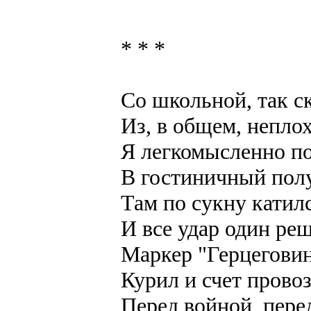
* * *
Со школьной, так ск
Из, в общем, непло
Я легкомысленно п
В гостиничный пол
Там по сукну катил
И все удар один реш
Маркер "Герцегови
Курил и счет прово
Перед войной, пере