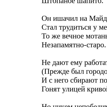
Штопаное шапито.
Он ишачил на Майд
Стал трудиться у ме
То же вечное мотан
Незапамятно-старо.
Не дают ему работа
(Прежде был город
И с него сбирают по
Гонят улицей криво
Но никем непобеди