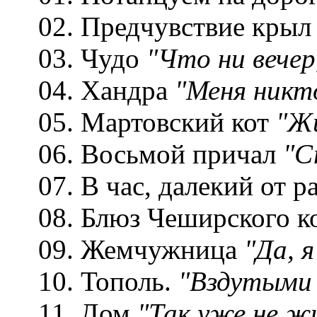
02. Предчувствие кры
03. Чудо
"Что ни вечер
04. Хандра
"Меня никто
05. Мартовский кот
"Жи
06. Восьмой причал
"С
07. В час, далекий от р
08. Блюз Чеширского к
09. Жемчужница
"Да, 
10. Тополь.
"Вздутыми 
11. Дом
"Так уже не жи