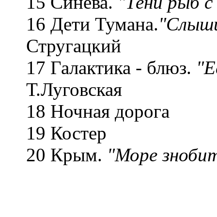
15 Синева.
"Тени рыб с
16 Дети Тумана.
"Cлыши
Стругацкий
17 Галактика - блюз.
"Е
Т.Луговская
18 Ночная дорога
19 Костер А
20 Крым.
"Море знобит