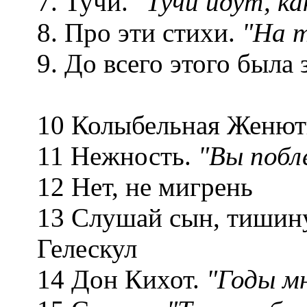
7. Тучи.
"Тучи идут, ка
8. Про эти стихи.
"На т
9. До всего этого была 
10 Колыбельная Же
11 Нежность.
"Вы побл
12 Нет, не ми
13 Слушай сын,
Гелескул
14 Дон Кихот.
"Годы мн