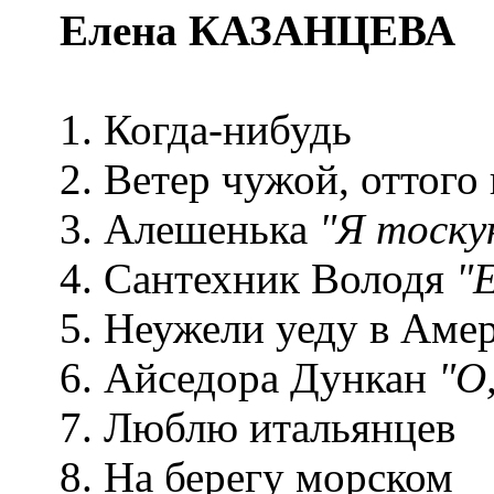
Елена КАЗАНЦЕВА
1. Когда-нибудь
2. Ветер чужой, оттого
3. Алешенька
"Я тоску
4. Сантехник Володя
"Е
5. Неужели уеду в Аме
6. Айседора Дункан
"О
7. Люблю итальянцев
8. На берегу морском