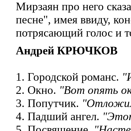
Мирзаян про него сказ
песне", имея ввиду, ко
потрясающий голос и т
Андрей КРЮЧКОВ
1. Городской романс.
"
2. Окно.
"Вот опять ок
3. Попутчик.
"Отложим
4. Падший ангел.
"Этот
5. Посвящение.
"Насте