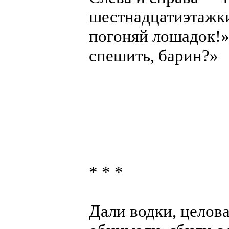
шестнадцатиэтажки
погоняй лошадок!»
спешить, барин?»
* * *
Дали водки, целова