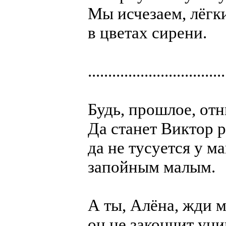
Мы исчезаем, лёгки
в цветах сирени.
..................................
Будь, прошлое, от
Да станет Виктор 
да не тусуется у м
запойным малым.
А ты, Алёна, жди м
он не закончит уни