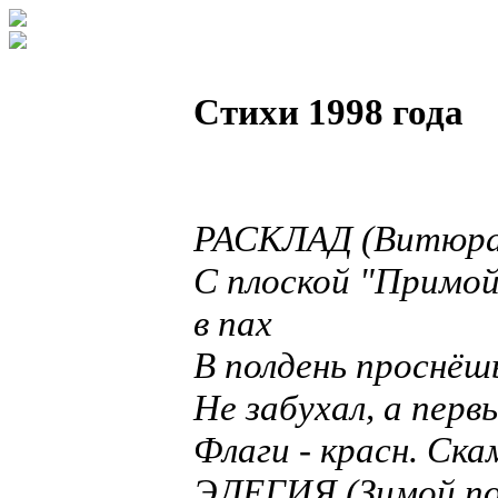
Стихи 1998 года
РАСКЛАД (Витюра 
С плоской "Примой"
в пах
В полдень проснёш
Не забухал, а перв
Флаги - красн. Ска
ЭЛЕГИЯ (Зимой по