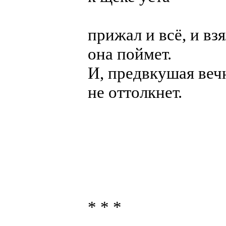
прижал и всё, и вз
она поймет.
И, предвкушая веч
не оттолкнет.
* * *