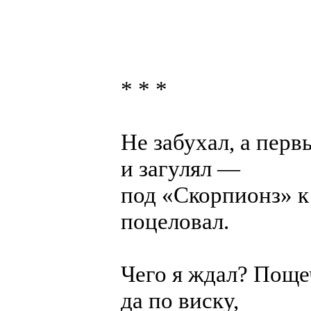
* * *
Не забухал, а перв
и загулял —
под «Скорпионз» к
поцеловал.
Чего я ждал? Поще
да по виску,