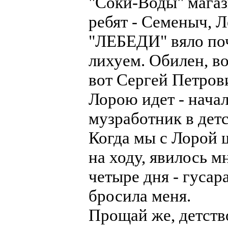
"Соки-Воды" магази
ребят - Семеныч, Л
"ЛЕБЕДИ" вяло по
лихуем. Обилен, во
вот Сергей Петров
Лорою идет - нача
музработник в детс
Когда мы с Лорой 
на ходу, явилось мн
четыре дня - гусара
бросила меня.
Прощай же, детство