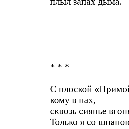
плыл запах дыма.
* * *
C плоской «Примой»
кому в пах,
сквозь сиянье вгон
Только я со шпано