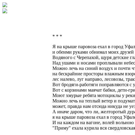
* * *
Я на крыше паровоза ехал в город Уфа
и обеими руками обнимал моих друзе
Водяного с Черепахой, щуря детские гла
Над ушами и носами проплывали небес
Можно лечь на синий воздух и почти чт
на бескрайние просторы влажным взор
лес налево, луг направо, лесовозы, трак
Вот бродяги-работяги поправляются с у
Вот с корзинами маячат бабки, дети-гр
Моют хмурые ребята мотоциклы у реки
Можно лечь на теплый ветер и подумат
может, правда нам отсюда никуда не уе
А иначе даром, что ли, желторотый ду
я на крыше паровоза ехал в город Уфал
И на каждом на вагоне, волей вольною 
"Приму" ехала курила вся свердловска