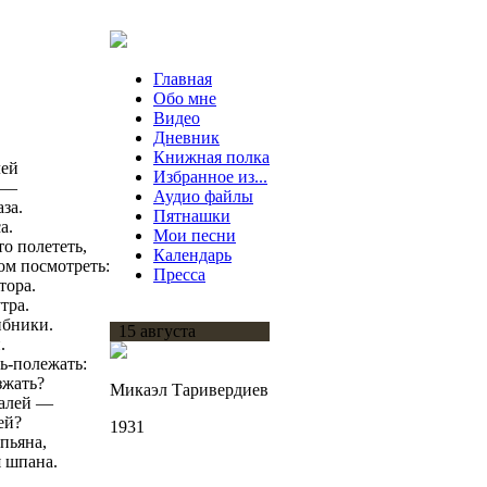
Главная
Обо мне
Видео
Дневник
Книжная полка
лей
Избранное из...
й —
Аудио файлы
за.
Пятнашки
а.
Мои песни
о полететь,
Календарь
ом посмотреть:
Пресса
тора.
тра.
ибники.
15 августа
.
ь-полежать:
зжать?
Микаэл Таривердиев
ралей —
ей?
1931
пьяна,
я шпана.