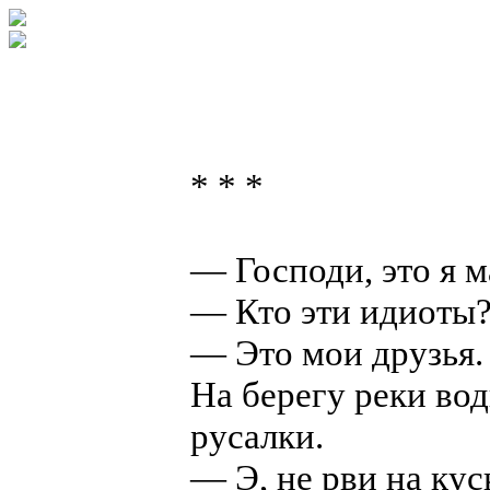
* * *
— Господи, это я м
— Кто эти идиоты
— Это мои друзья.
На берегу реки во
русалки.
— Э, не рви на кус