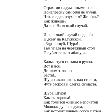
Страхами надуманными сплошь
Понапрасну сам себя не мучай.
Что, солдат, очухался? Живёшь?
Как живёшь?
Да так. На всякий случай.
И на всякий случай подошёл
К дому на Калужской.
- Здравствуй, Шура! -
Там упала на чертёжный стол
Голубая тень от абажура.
Калька туго скатана в рулон.
Вот и всё.
Диплом закончен.
Баста!..
Шура наклонилась над столом,
Чуть раскоса и слегка скуласта.
Шура, Шура!
Как ты хороша!
Как томится жизнью непочатой
Молодая душная душа, -
Как исходит ливнем сорок пятый.