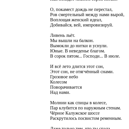
О, покамест дождь не перестал,
Ров смертельный между нами вырой,
Воплощая женский идеал,
Добивайся, вей, импровизируй.
Ливень льёт.
Мы вышли на балкон.
Вымокли до нитки и уснули.
Юные. В неведенье благом.
В сорок пятом... Господи... В июле.
И всё лето длится этот сон,
Этот сон, не отягчённый снами.
Грозовое небо
Колесом
Поворачивается
Над нами.
Молнии как спицы в колесе,
Пар клубится по наружным стенам.
Чёрное Калужское шоссе
Раскрутилось посвистом ременным.
Даже только тем, что ты спала