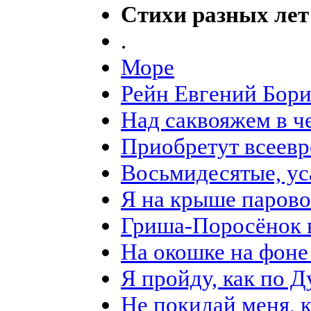
Стихи разных лет
.
Море
Рейн Евгений Бори
Над саквояжем в ч
Приобретут всеевр
Восьмидесятые, ус
Я на крыше парово
Гриша-Поросёнок 
На окошке на фоне 
Я пройду, как по 
Не покидай меня, к