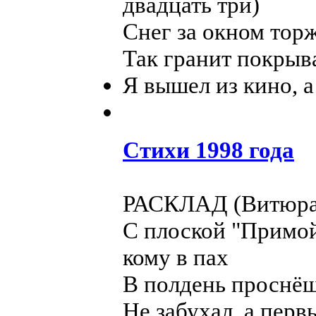
двадцать три)
Снег за окном тор
Так гранит покрыв
Я вышел из кино, а
Стихи 1998 года
РАСКЛАД (Витюра 
С плоской "Примой"
кому в пах
В полдень проснёш
Не забухал, а перв